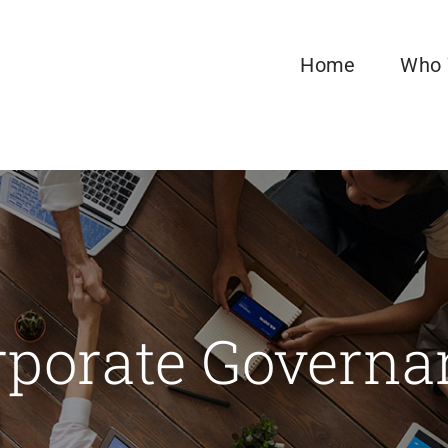
Home
Who 
rporate Governa