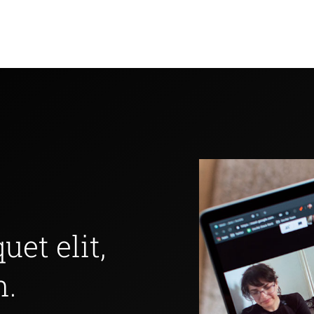
uet elit,
h.