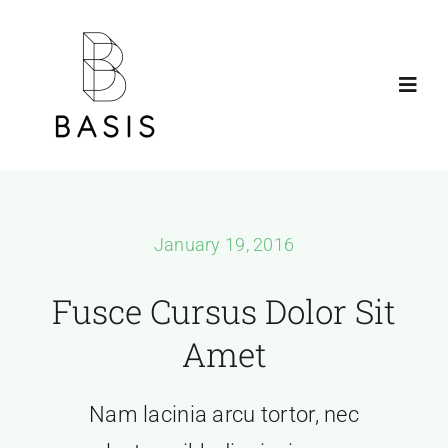
Skip
to
content
Toggl
Navig
Home
Who We Are
January 19, 2016
What We Do
Fusce Cursus Dolor Sit
Amet
Projects
Nam lacinia arcu tortor, nec
Contact Us