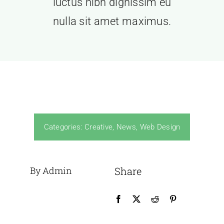
luctus nibh dignissim eu
nulla sit amet maximus.
Categories:
Creative
,
News
,
Web Design
By Admin
Share